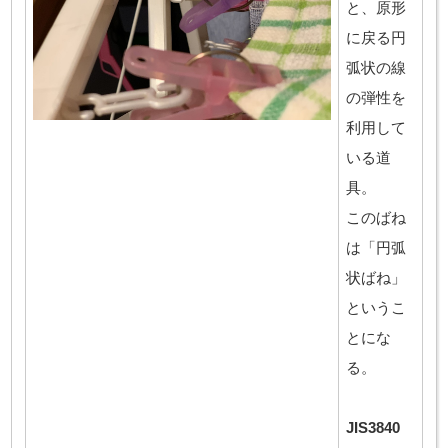
と、原形
に戻る円
弧状の線
の弾性を
利用して
いる道
具。
このばね
は「円弧
状ばね」
というこ
とにな
る。
JIS3840