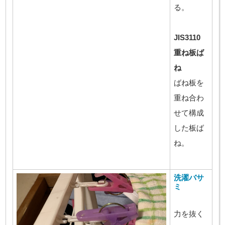
る。
JIS3110
重ね板ば
ね
ばね板を
重ね合わ
せて構成
した板ば
ね。
洗濯バサ
ミ
力を抜く