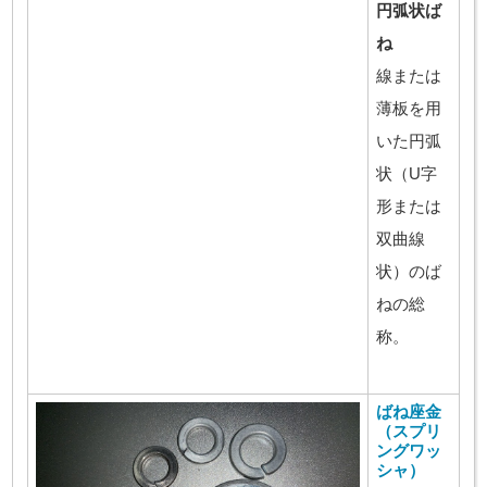
円弧状ば
ね
線または
薄板を用
いた円弧
状（U字
形または
双曲線
状）のば
ねの総
称。
ばね座金
（スプリ
ングワッ
シャ）