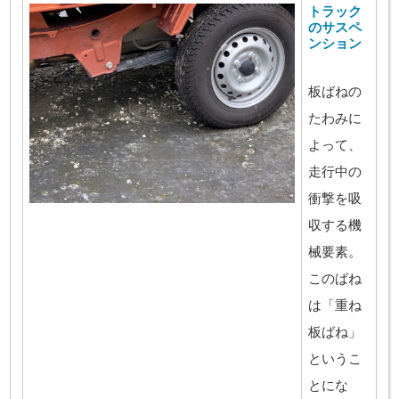
トラック
のサスペ
ンション
板ばねの
たわみに
よって、
走行中の
衝撃を吸
収する機
械要素。
このばね
は「重ね
板ばね」
というこ
とにな