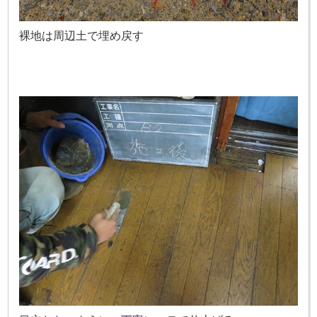
裸地は周辺土で埋め戻す