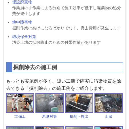
埋設廃棄物
作業員の手作業による分別で施工効率が低下し廃棄物の処分
費が発生します
地中障害物
掘削作業の妨げになるばかりでなく、撤去費用が発生します
環境保全対策
汚染土壌の拡散防止のための付帯作業があります
掘削除去の施工例
もっとも実施例が多く、短い工期で確実に汚染物質を除
去できる「掘削除去」の施工例をご紹介します。
準備工
悪臭対策
掘削・搬出
山留