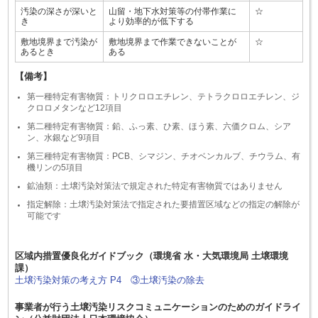
汚染の深さが深いと
山留・地下水対策等の付帯作業に
☆
き
より効率的が低下する
敷地境界まで汚染が
敷地境界まで作業できないことが
☆
あるとき
ある
【備考】
第一種特定有害物質：トリクロロエチレン、テトラクロロエチレン、ジ
クロロメタンなど12項目
第二種特定有害物質：鉛、ふっ素、ひ素、ほう素、六価クロム、シア
ン、水銀など9項目
第三種特定有害物質：PCB、シマジン、チオベンカルブ、チウラム、有
機リンの5項目
鉱油類：土壌汚染対策法で規定された特定有害物質ではありません
指定解除：土壌汚染対策法で指定された要措置区域などの指定の解除が
可能です
区域内措置優良化ガイドブック（環境省 水・大気環境局 土壌環境
課）
土壌汚染対策の考え方 P4 ③土壌汚染の除去
事業者が行う土壌汚染リスクコミュニケーションのためのガイドライ