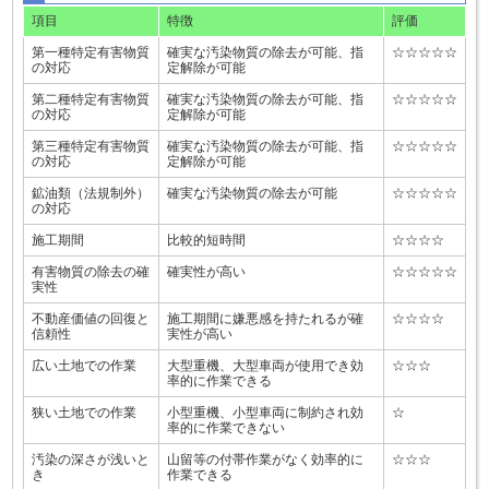
項目
特徴
評価
第一種特定有害物質
確実な汚染物質の除去が可能、指
☆☆☆☆☆
の対応
定解除が可能
第二種特定有害物質
確実な汚染物質の除去が可能、指
☆☆☆☆☆
の対応
定解除が可能
第三種特定有害物質
確実な汚染物質の除去が可能、指
☆☆☆☆☆
の対応
定解除が可能
鉱油類（法規制外）
確実な汚染物質の除去が可能
☆☆☆☆☆
の対応
施工期間
比較的短時間
☆☆☆☆
有害物質の除去の確
確実性が高い
☆☆☆☆☆
実性
不動産価値の回復と
施工期間に嫌悪感を持たれるが確
☆☆☆☆
信頼性
実性が高い
広い土地での作業
大型重機、大型車両が使用でき効
☆☆☆
率的に作業できる
狭い土地での作業
小型重機、小型車両に制約され効
☆
率的に作業できない
汚染の深さが浅いと
山留等の付帯作業がなく効率的に
☆☆☆
き
作業できる