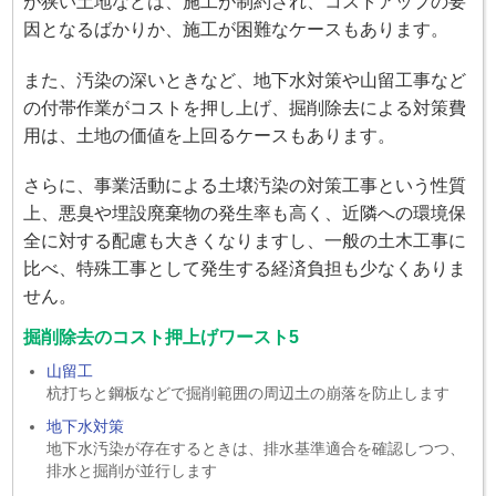
が狭い土地などは、施工が制約され、コストアップの要
因となるばかりか、施工が困難なケースもあります。
また、汚染の深いときなど、地下水対策や山留工事など
の付帯作業がコストを押し上げ、掘削除去による対策費
用は、土地の価値を上回るケースもあります。
さらに、事業活動による土壌汚染の対策工事という性質
上、悪臭や埋設廃棄物の発生率も高く、近隣への環境保
全に対する配慮も大きくなりますし、一般の土木工事に
比べ、特殊工事として発生する経済負担も少なくありま
せん。
掘削除去のコスト押上げワースト5
山留工
杭打ちと鋼板などで掘削範囲の周辺土の崩落を防止します
地下水対策
地下水汚染が存在するときは、排水基準適合を確認しつつ、
排水と掘削が並行します