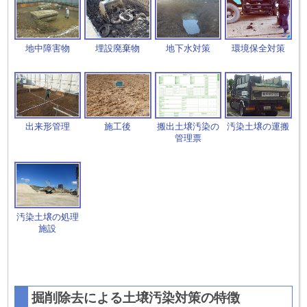
地中障害物
埋設廃棄物
地下水対策
環境保全対策
出来形管理
施工後
搬出土壌汚染の
汚染土壌の運搬
管理票
汚染土壌の処理
施設
掘削除去による土壌汚染対策の特徴