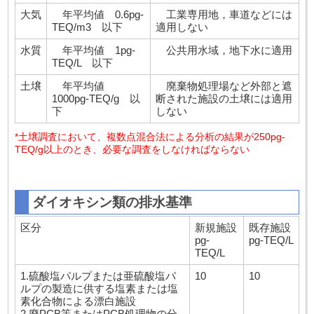
大気
年平均値 0.6pg-
工業専用地，車道などには
TEQ/m3 以下
適用しない
水質
年平均値 1pg-
公共用水域，地下水に適用
TEQ/L 以下
土壌
年平均値
廃棄物処理場など外部と遮
1000pg-TEQ/g 以
断された施設の土壌には適用
下
しない
*土壌調査において、複数点混合法による分析の結果が250pg-
TEQ/g以上のとき、必要な調査をしなければならない
ダイオキシン類の排水基準
区分
新規施設
既存施設
pg-
pg-TEQ/L
TEQ/L
1.硫酸塩パルプまたは亜硫酸塩パ
10
10
ルプの製造に供する塩素または塩
素化合物による漂白施設
2.廃PCB等またはPCB処理物の分