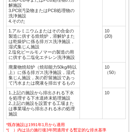
解施設
3.PCB汚染物またはPCB処理物の
洗浄施設
4.そのた
1.アルミニウムまたはその合金の
10
製造に供する焙焼炉，溶解炉また
(20)
は乾燥炉に係る排ガス洗浄施設，
湿式集じん施設
2.塩化ビールモノマーの製造の用
に供する二塩化エチレン洗浄施設
廃棄物焼却炉（焼却能力50kg/時以
10
上）に係る排ガス洗浄施設，湿式
（50）
集じん施設，灰の貯留施設であっ
て汚水または廃液を排出するもの
1.上記の施設から排出される下水
10
を処理する下水道終末処理施設
2.上記の施設を設置する工場また
は事業場から排出される水の処理
施設
*既存施設は1991年1月から適用
*( ）内は法の施行後3年間適用する暫定的な排水基準