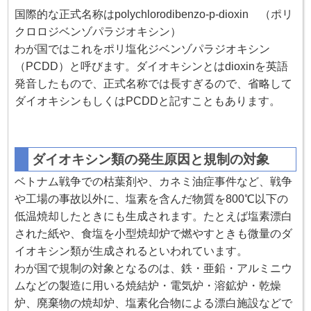
国際的な正式名称はpolychlorodibenzo-p-dioxin （ポリ
クロロジベンゾパラジオキシン）
わが国ではこれをポリ塩化ジベンゾパラジオキシン
（PCDD）と呼びます。ダイオキシンとはdioxinを英語
発音したもので、正式名称では長すぎるので、省略して
ダイオキシンもしくはPCDDと記すこともあります。
ダイオキシン類の発生原因と規制の対象
ベトナム戦争での枯葉剤や、カネミ油症事件など、戦争
や工場の事故以外に、塩素を含んだ物質を800℃以下の
低温焼却したときにも生成されます。たとえば塩素漂白
された紙や、食塩を小型焼却炉で燃やすときも微量のダ
イオキシン類が生成されるといわれています。
わが国で規制の対象となるのは、鉄・亜鉛・アルミニウ
ムなどの製造に用いる焼結炉・電気炉・溶鉱炉・乾燥
炉、廃棄物の焼却炉、塩素化合物による漂白施設などで