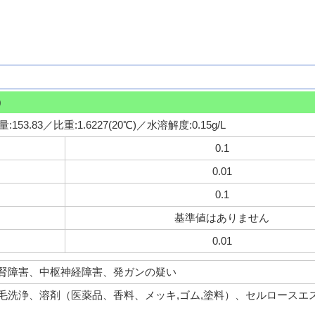
)
153.83／比重:1.6227(20℃)／水溶解度:0.15g/L
0.1
0.01
0.1
基準値はありません
0.01
腎障害、中枢神経障害、発ガンの疑い
毛洗浄、溶剤（医薬品、香料、メッキ,ゴム,塗料）、セルロースエ