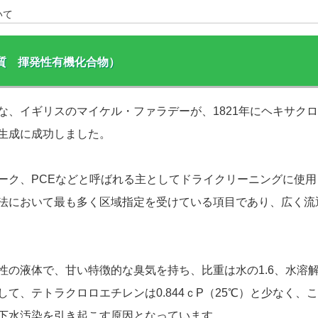
いて
質 揮発性有機化合物）
な、イギリスのマイケル・ファラデーが、1821年にヘキサク
生成に成功しました。
ーク、PCEなどと呼ばれる主としてドライクリーニングに使用
法において最も多く区域指定を受けている項目であり、広く流
性の液体で、甘い特徴的な臭気を持ち、比重は水の1.6、水溶
）に対して、テトラクロロエチレンは0.844ｃP（25℃）と少なく、
下水汚染を引き起こす原因となっています