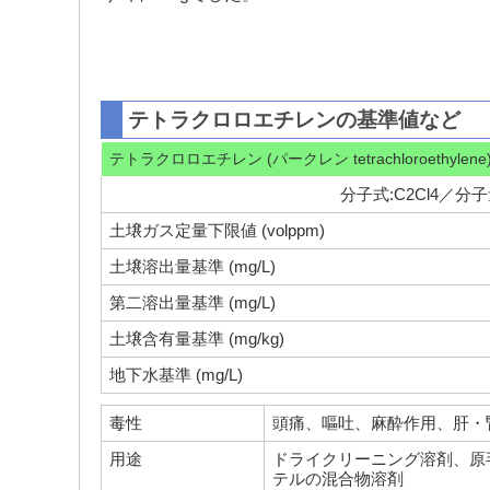
テトラクロロエチレンの基準値など
テトラクロロエチレン (パークレン tetrachloroethylene
分子式:C2Cl4／分子量:
土壌ガス定量下限値 (volppm)
土壌溶出量基準 (mg/L)
第二溶出量基準 (mg/L)
土壌含有量基準 (mg/kg)
地下水基準 (mg/L)
毒性
頭痛、嘔吐、麻酔作用、肝・
用途
ドライクリーニング溶剤、原
テルの混合物溶剤