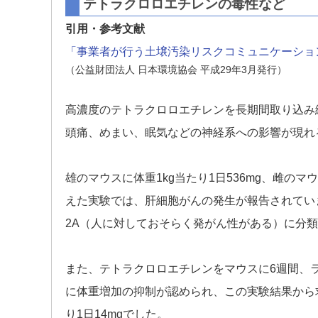
テトラクロロエチレンの毒性など
引用・参考文献
「事業者が行う土壌汚染リスクコミュニケーショ
（公益財団法人 日本環境協会 平成29年3月発行）
高濃度のテトラクロロエチレンを長期間取り込み
頭痛、めまい、眠気などの神経系への影響が現れ
雄のマウスに体重1kg当たり1日536mg、雌のマ
えた実験では、肝細胞がんの発生が報告されてい
2A（人に対しておそらく発がん性がある）に分
また、テトラクロロエチレンをマウスに6週間、
に体重増加の抑制が認められ、この実験結果から求
り1日14mgでした。