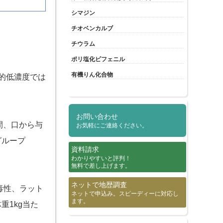
シマジン
チオベンカルブ
チウラム
ポリ塩化ビフェニル
有機りん化合物
的低濃度では
お問い合わせ
週間、口から与
お気軽にご連絡ください。
グループ
資料請求
わかりやすいと評判！
無料で差し上げます。
ネットで地歴調査
毒性、ラット
ネットで申込み。スピーディーに対応し
ます。
重1kg当た