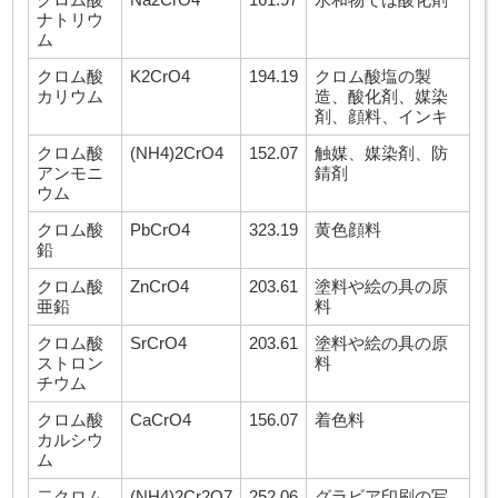
ナトリウ
ム
クロム酸
K2CrO4
194.19
クロム酸塩の製
カリウム
造、酸化剤、媒染
剤、顔料、インキ
クロム酸
(NH4)2CrO4
152.07
触媒、媒染剤、防
アンモニ
錆剤
ウム
クロム酸
PbCrO4
323.19
黄色顔料
鉛
クロム酸
ZnCrO4
203.61
塗料や絵の具の原
亜鉛
料
クロム酸
SrCrO4
203.61
塗料や絵の具の原
ストロン
料
チウム
クロム酸
CaCrO4
156.07
着色料
カルシウ
ム
二クロム
(NH4)2Cr2O7
252.06
グラビア印刷の写