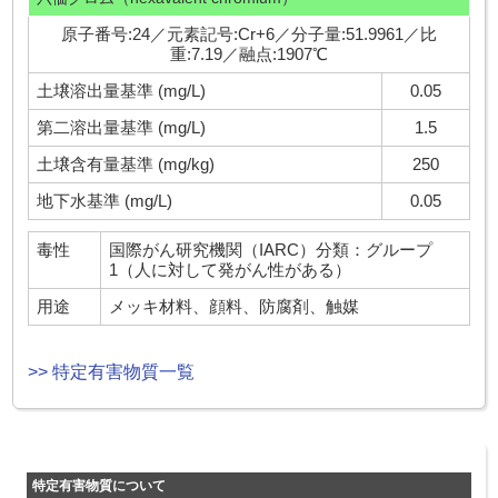
原子番号:24／元素記号:Cr+6／分子量:51.9961／比
重:7.19／融点:1907℃
土壌溶出量基準 (mg/L)
0.05
第二溶出量基準 (mg/L)
1.5
土壌含有量基準 (mg/kg)
250
地下水基準 (mg/L)
0.05
毒性
国際がん研究機関（IARC）分類：グループ
1（人に対して発がん性がある）
用途
メッキ材料、顔料、防腐剤、触媒
>> 特定有害物質一覧
特定有害物質について