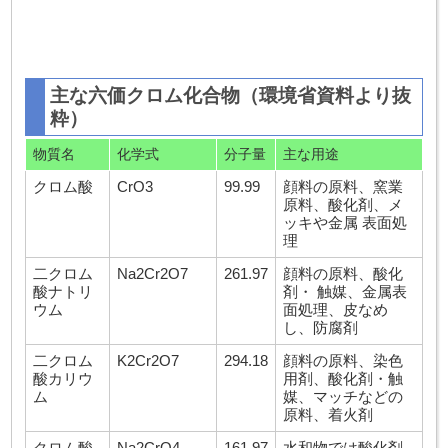
主な六価クロム化合物（環境省資料より抜
粋）
物質名
化学式
分子量
主な用途
クロム酸
CrO3
99.99
顔料の原料、窯業
原料、酸化剤、メ
ッキや金属 表面処
理
二クロム
Na2Cr2O7
261.97
顔料の原料、酸化
酸ナトリ
剤・ 触媒、金属表
ウム
面処理、皮なめ
し、防腐剤
二クロム
K2Cr2O7
294.18
顔料の原料、染色
酸カリウ
用剤、酸化剤・触
ム
媒、マッチなどの
原料、着火剤
クロム酸
Na2CrO4
161.97
水和物では酸化剤