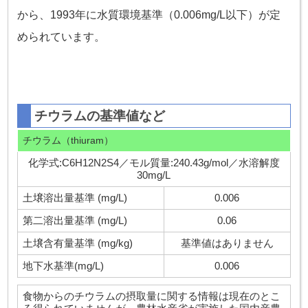
から、1993年に水質環境基準（0.006mg/L以下）が定
められています。
チウラムの基準値など
チウラム（thiuram）
化学式:C6H12N2S4／モル質量:240.43g/mol／水溶解度
30mg/L
土壌溶出量基準 (mg/L)
0.006
第二溶出量基準 (mg/L)
0.06
土壌含有量基準 (mg/kg)
基準値はありません
地下水基準(mg/L)
0.006
食物からのチウラムの摂取量に関する情報は現在のとこ